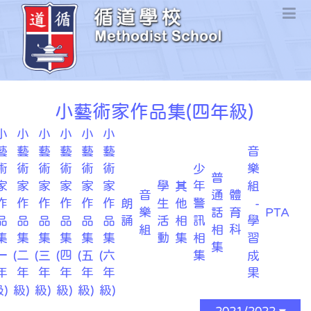
小藝術家作品集(四年級)
小
小
小
小
小
小
藝
藝
藝
藝
藝
藝
音
術
術
術
術
術
術
少
樂
普
家
家
家
家
家
家
學
其
年
組
音
通
體
作
作
作
作
作
作
朗
生
他
警
-
樂
話
育
PTA
品
品
品
品
品
品
誦
活
相
訊
學
組
相
科
集
集
集
集
集
集
動
集
相
習
集
一
(二
(三
(四
(五
(六
集
成
年
年
年
年
年
年
果
)
級)
級)
級)
級)
級)