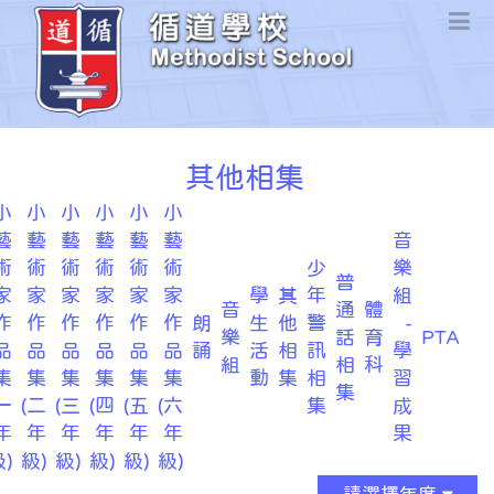
其他相集
小
小
小
小
小
小
藝
藝
藝
藝
藝
藝
音
術
術
術
術
術
術
少
樂
普
家
家
家
家
家
家
學
其
年
組
音
通
體
作
作
作
作
作
作
朗
生
他
警
-
樂
話
育
PTA
品
品
品
品
品
品
誦
活
相
訊
學
組
相
科
集
集
集
集
集
集
動
集
相
習
集
一
(二
(三
(四
(五
(六
集
成
年
年
年
年
年
年
果
)
級)
級)
級)
級)
級)