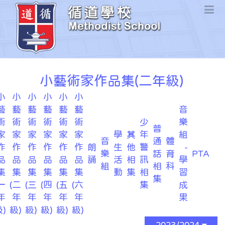
小藝術家作品集(二年級)
小
小
小
小
小
小
藝
藝
藝
藝
藝
藝
音
術
術
術
術
術
術
少
樂
普
家
家
家
家
家
家
學
其
年
組
音
通
體
作
作
作
作
作
作
朗
生
他
警
-
樂
話
育
PTA
品
品
品
品
品
品
誦
活
相
訊
學
組
相
科
集
集
集
集
集
集
動
集
相
習
集
一
(二
(三
(四
(五
(六
集
成
年
年
年
年
年
年
果
)
級)
級)
級)
級)
級)