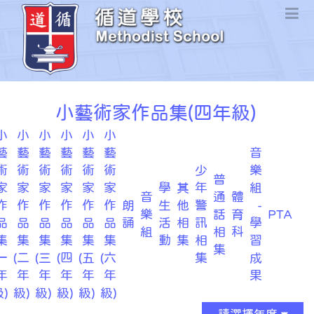
小藝術家作品集(四年級)
小
小
小
小
小
小
藝
藝
藝
藝
藝
藝
音
術
術
術
術
術
術
少
樂
普
家
家
家
家
家
家
學
其
年
組
音
通
體
作
作
作
作
作
作
朗
生
他
警
-
樂
話
育
PTA
品
品
品
品
品
品
誦
活
相
訊
學
組
相
科
集
集
集
集
集
集
動
集
相
習
集
一
(二
(三
(四
(五
(六
集
成
年
年
年
年
年
年
果
)
級)
級)
級)
級)
級)