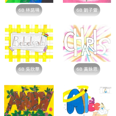
6B 林諾晴
6B 劉子萱
6B 吳欣華
6B 黃詠恩