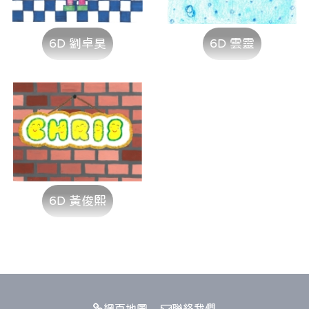
6D 劉卓昊
6D 雲靈
6D 黃俊熙
網頁地圖
聯絡我們