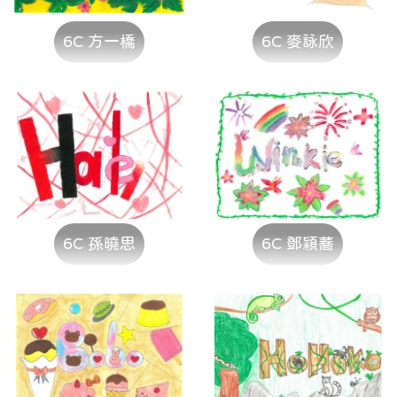
6C 方一橋
6C 麥詠欣
6C 孫曉思
6C 鄧穎蕎