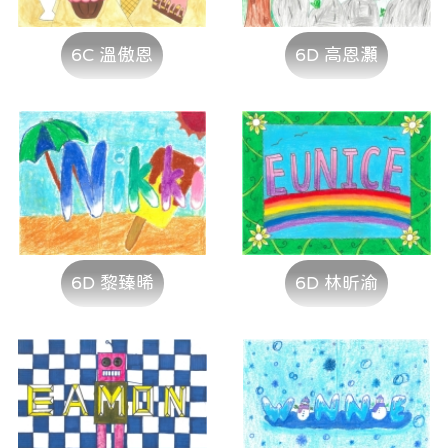
6C 溫傲恩
6D 高恩灝
6D 黎臻晞
6D 林昕渝