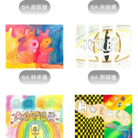
6A 趙凱瑩
6A 朱皓揚
6A 林卓儀
6A 鄧穎橦