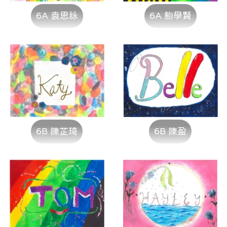
6A 袁思詠
6A 鮑學賢
6B 陳芷琦
6B 陳盈