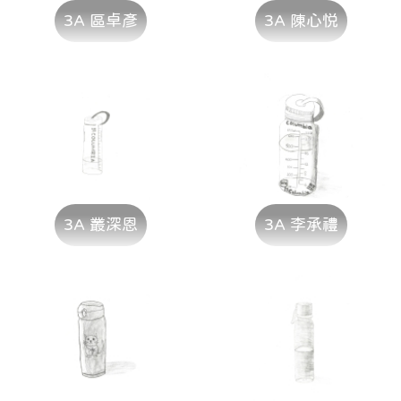
3A 區卓彥
3A 陳心悦
3A 叢深恩
3A 李承禮