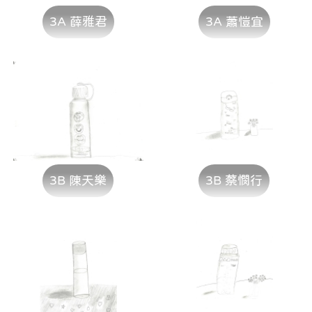
3A 薛雅君
3A 蕭愷宜
3B 陳天樂
3B 蔡憫行