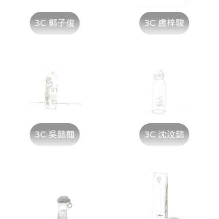
3C 鄭子俊
3C 盧梓駿
3C 吳懿翹
3C 沈汶懿