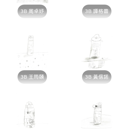
3B 周卓妤
3B 譚格蕾
3B 王筠頤
3B 黃信諾