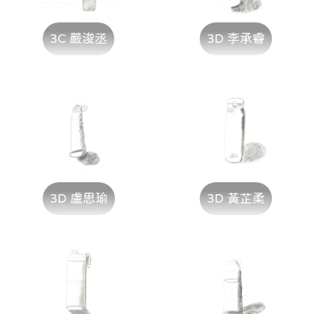
3C 嚴浚丞
3D 李承睿
3D 盧思瑜
3D 黃芷柔