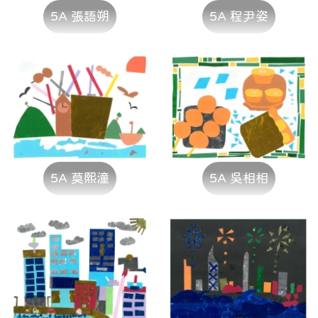
5A 張語朔
5A 程尹姿
5A 莫熙潼
5A 吳相相