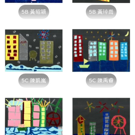
5B 黃昭穎
5B 黃琸喬
5C 陳凱嵐
5C 陳禹睿