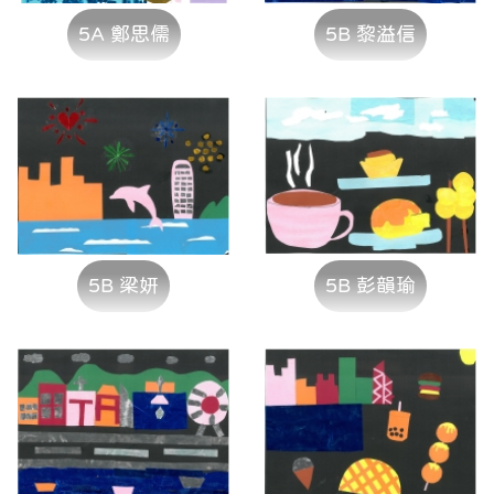
5A 鄭思儒
5B 黎溢信
5B 梁妍
5B 彭韻瑜