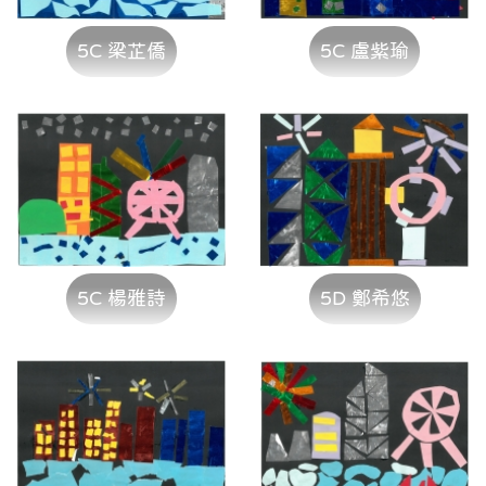
5C 梁芷僑
5C 盧紫瑜
5C 楊雅詩
5D 鄭希悠