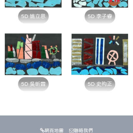
5D 姚立恩
5D 李子睿
5D 吳昕霖
5D 史昀正
網頁地圖
聯絡我們