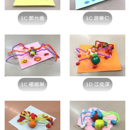
1C 鄧允橋
1C 游樂仁
1C 楊曉琳
1D 江奕深