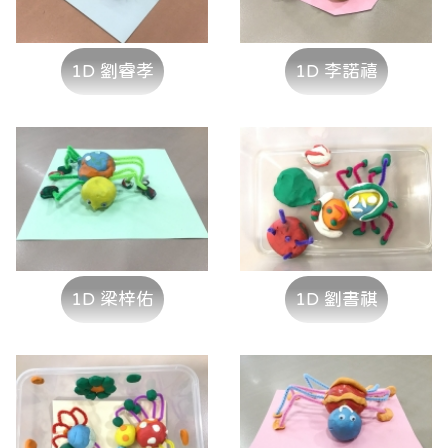
1D 劉睿孝
1D 李諾禧
1D 梁梓佑
1D 劉書祺