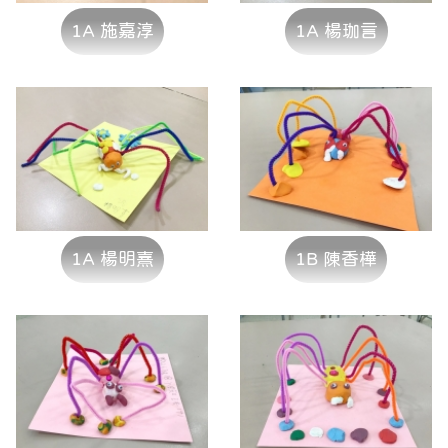
1A 施嘉淳
1A 楊珈言
1A 楊明熹
1B 陳香樺