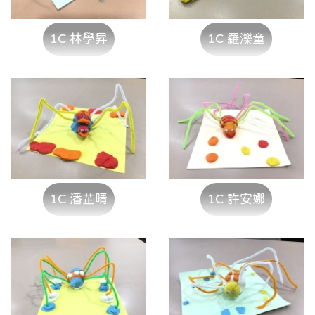
1C 林學昇
1C 羅濼童
1C 潘芷晴
1C 許安娜