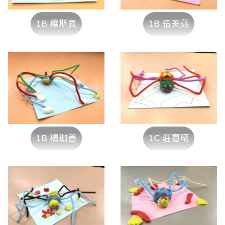
1B 羅斯義
1B 伍美蕬
1B 楊珈善
1C 莊嘉晴