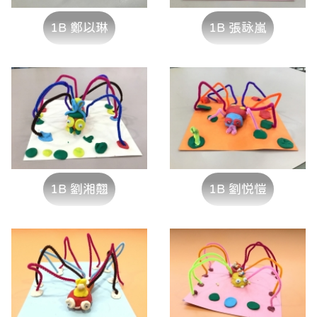
1B 鄭以琳
1B 張詠嵐
1B 劉湘翹
1B 劉悦愷