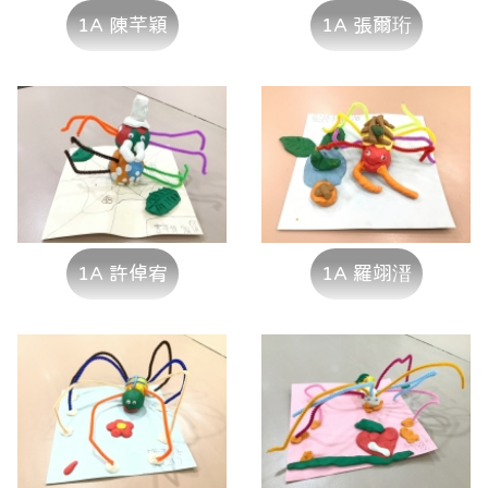
1A 陳芊穎
1A 張爾珩
1A 許倬宥
1A 羅翊溍