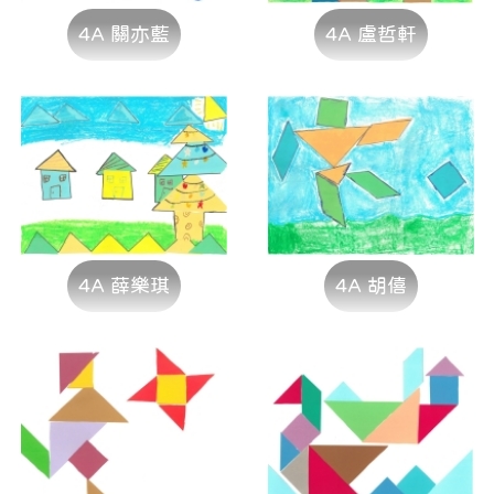
4A 關亦藍
4A 盧哲軒
4A 薛樂琪
4A 胡僖