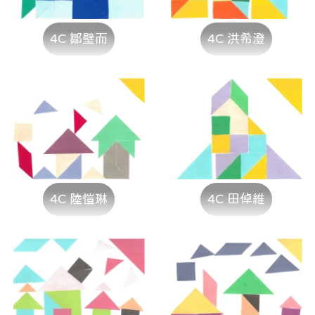
4C 鄒璧而
4C 洪希澄
4C 陸愷琳
4C 田倬維