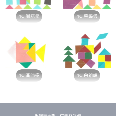
4C 謝諾呈
4C 蔡曉儀
4C 黃沛楹
4C 余朗嶢
網頁地圖
聯絡我們