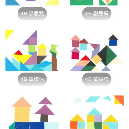
4B 李思賢
4B 謝思韻
4B 黃謙信
4B 黃穎謙