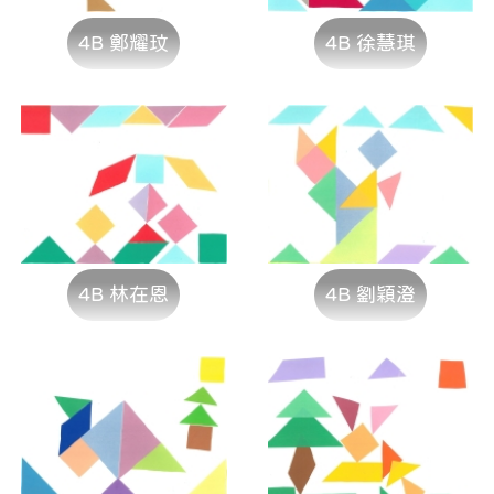
4B 鄭耀玟
4B 徐慧琪
4B 林在恩
4B 劉穎澄