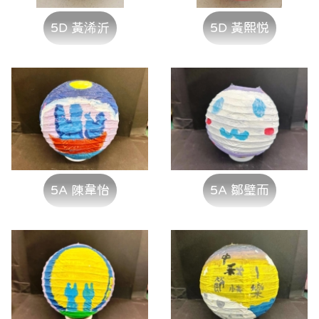
5D 黃浠沂
5D 黃熙悦
5A 陳韋怡
5A 鄒璧而