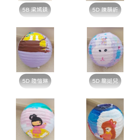
5B 梁嫣鎂
5D 陳韻祈
5D 陸愷琳
5D 龍娗兒