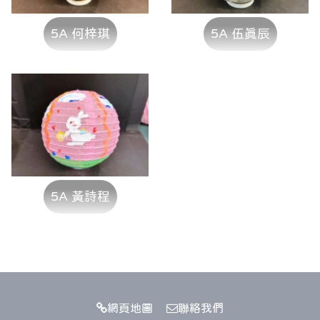
5A 何梓琪
5A 伍真辰
5A 黃詩程
網頁地圖
聯絡我們