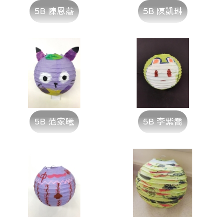
5B 陳恩蕎
5B 陳凱琳
5B 范家曦
5B 李紫喬