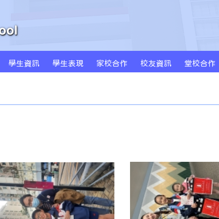
學生資訊
學生表現
家校合作
校友資訊
堂校合作
周年學校發計劃書及報告
學校發展津貼計劃書及報告
特色課程 SPARKLE
創新科技教學(BYOD及AI)
MS Sportstars 未來之星
Global Kids 世界公民
小藝術家作品集(一年級)
小藝術家作品集(二年級)
小藝術家作品集(三年級)
小藝術家作品集(四年級)
小藝術家作品集(五年級)
小藝術家作品集(六年級)