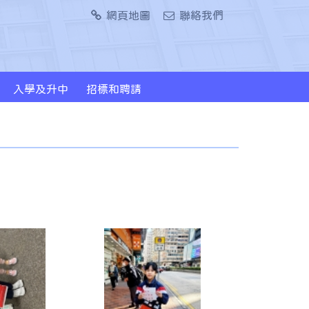
網頁地圖
聯絡我們
入學及升中
招標和聘請
2024/2026年度升中派位概況