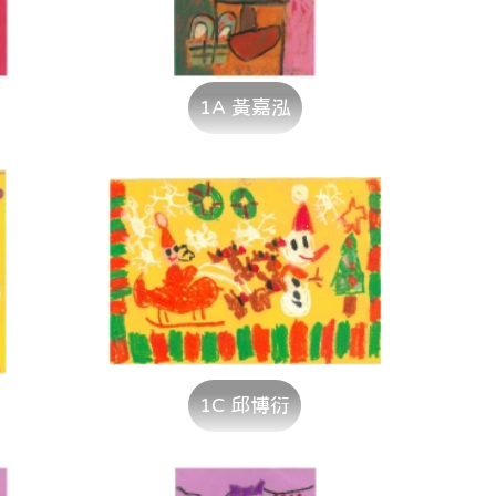
1A 黃嘉泓
1C 邱博衍