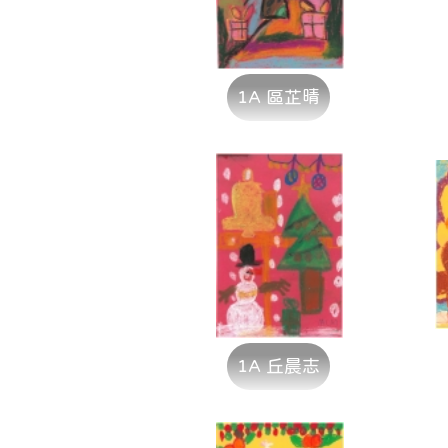
1A 區芷晴
1A 丘晨志