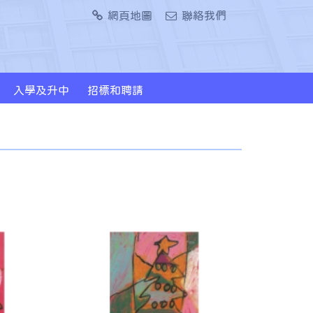
網頁地圖
聯絡我們
入學及升中
招標和聘請
2024/2026年度升中派位概況