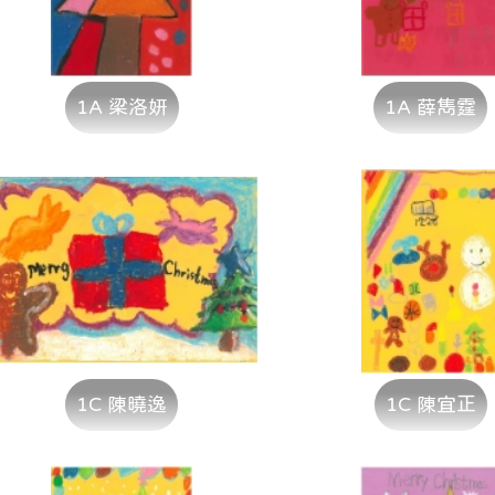
1A 梁洛妍
1A 薛雋霆
1C 陳曉逸
1C 陳宜正