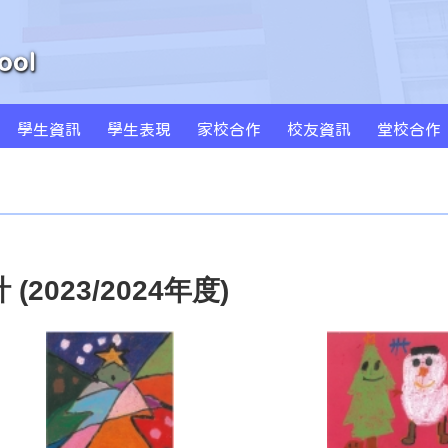
學生資訊
學生表現
家校合作
校友資訊
堂校合作
周年學校發計劃書及報告
學校發展津貼計劃書及報告
特色課程 SPARKLE
創新科技教學(BYOD及AI)
MS Sportstars 未來之星
Global Kids 世界公民
小藝術家作品集(一年級)
小藝術家作品集(二年級)
小藝術家作品集(三年級)
小藝術家作品集(四年級)
小藝術家作品集(五年級)
小藝術家作品集(六年級)
2023/2024年度)