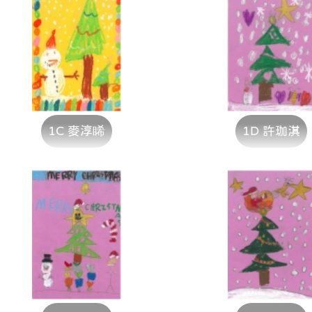
1C 麥淳睎
1D 許珈淇