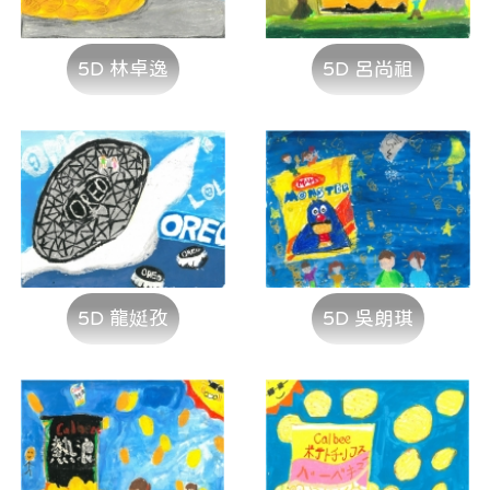
5D 林卓逸
5D 呂尚祖
5D 龍娗孜
5D 吳朗琪