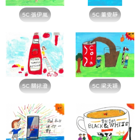
5C 張伊嵐
5C 董雯靜
5C 關銥澄
5C 梁天穎