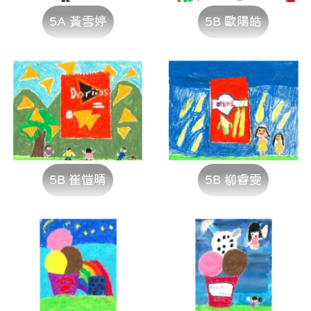
5A 黃雪婷
5B 歐陽皓
5B 崔愷晴
5B 柳睿雯