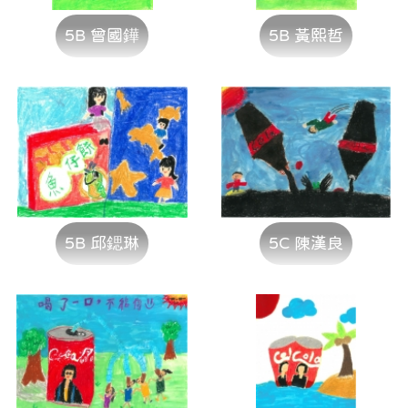
5B 曾國鏵
5B 黃熙哲
5B 邱鍶琳
5C 陳漢良