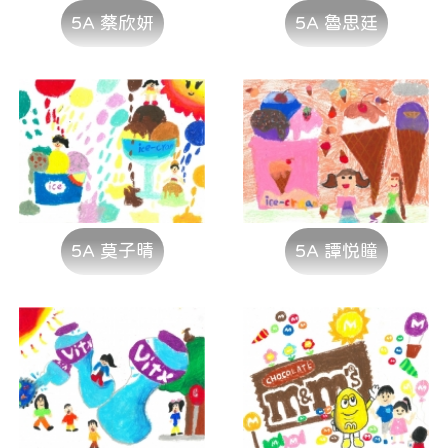
5A 蔡欣妍
5A 魯思廷
5A 莫子晴
5A 譚悦瞳