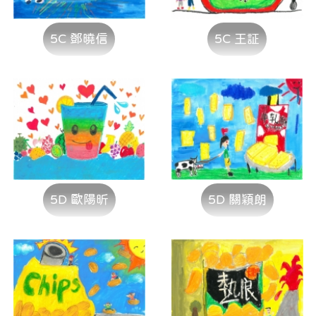
5C 鄧曉信
5C 王証
5D 歐陽昕
5D 關穎朗