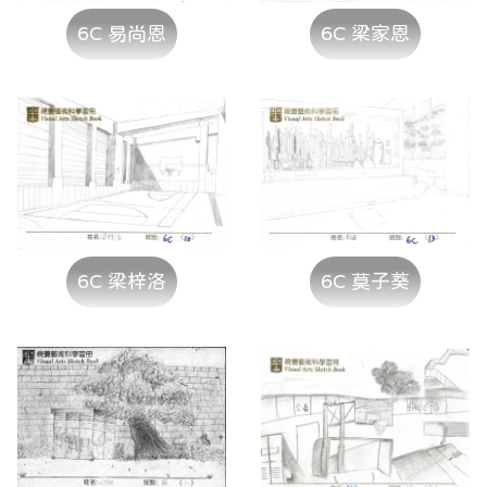
6C 易尚恩
6C 梁家恩
6C 梁梓洛
6C 莫子葵