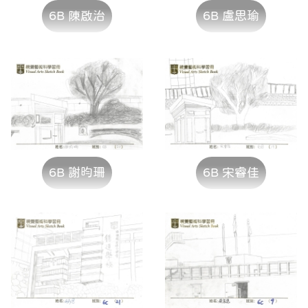
6B 陳啟治
6B 盧思瑜
6B 謝昀珊
6B 宋睿佳