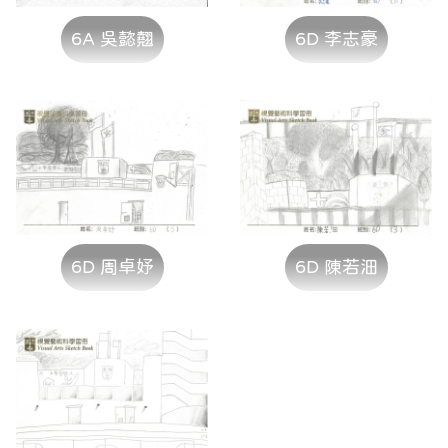
6A 吳懿翹
6D 李志豪
6D 周卓妤
6D 陳若沺