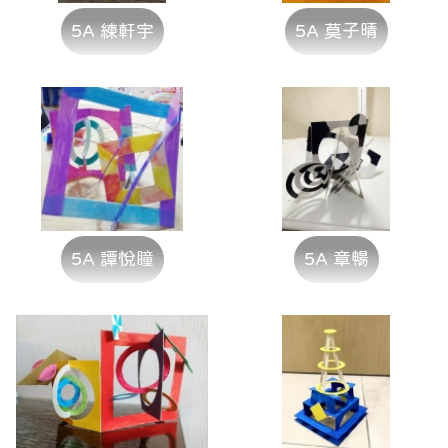
5A 練軒宇
5A 莫子晴
5A 譚悅瞳
5A 章暢