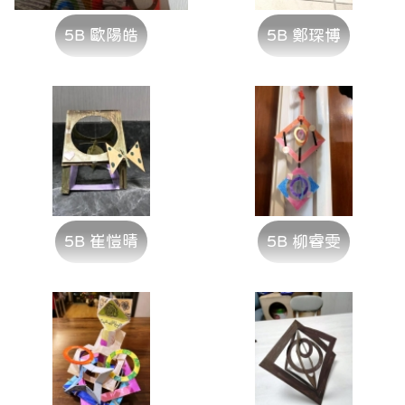
5B 歐陽皓
5B 鄭琛博
5B 崔愷晴
5B 柳睿雯