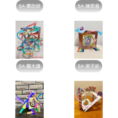
5A 蔡欣妍
5A 陳思言
5A 羅大謙
5A 梁子祈