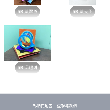
5B 黃熙哲
5B 黃天予
5B 邱鍶琳
網頁地圖
聯絡我們