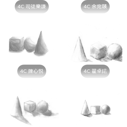
4C 司徒樂謙
4C 余宛頤
4C 陳心悦
4C 翟卓鍩