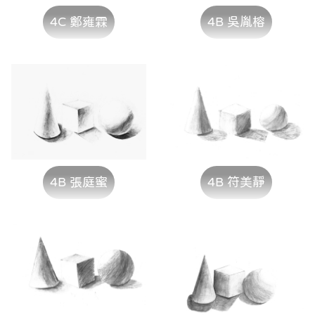
4C 鄭雍霖
4B 吳胤榕
4B 張庭蜜
4B 符美靜