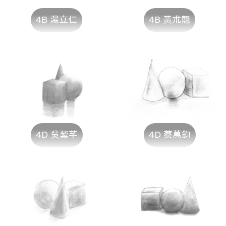
4B 湯立仁
4B 黃朮翹
4D 吳紫芊
4D 蔡萬鈞