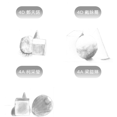
4D 鄭天諾
4D 戴詠蕎
4A 柯采瑩
4A 梁鎧琳