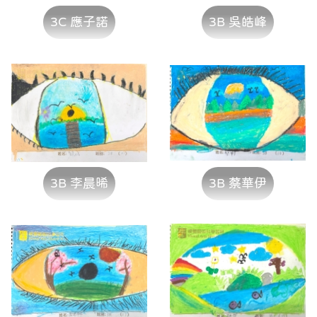
3C 應子諾
3B 吳皓峰
3B 李晨晞
3B 蔡華伊