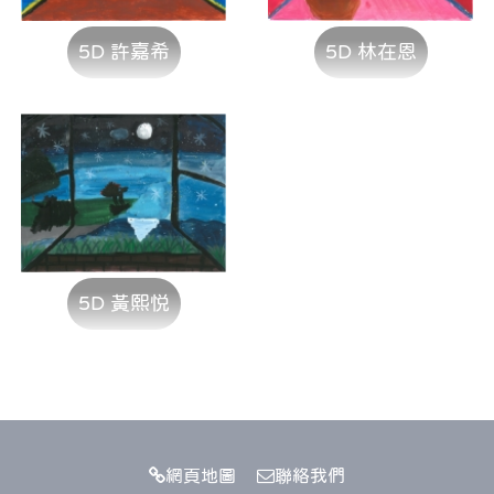
5D 許嘉希
5D 林在恩
5D 黃熙悦
網頁地圖
聯絡我們