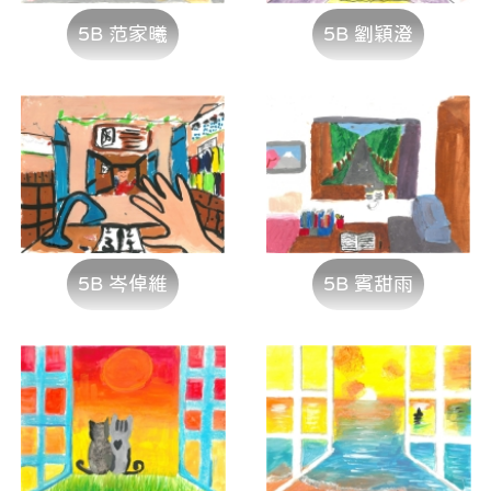
5B 范家曦
5B 劉穎澄
5B 岑倬維
5B 賓甜雨