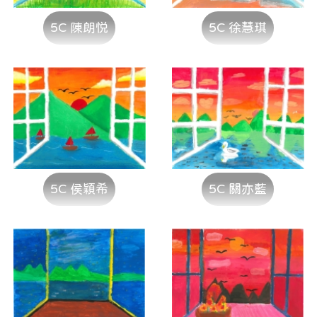
5C 陳朗悦
5C 徐慧琪
5C 侯穎希
5C 關亦藍