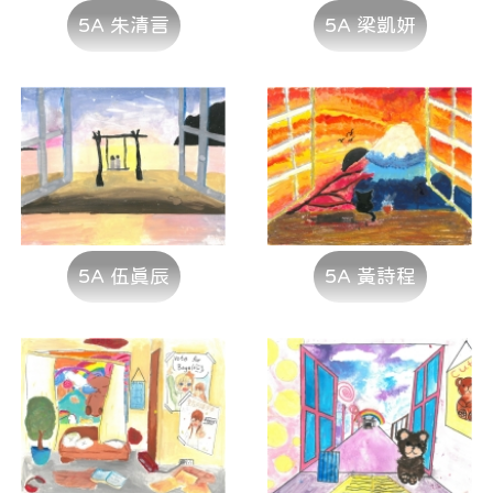
5A 朱清言
5A 梁凱妍
5A 伍真辰
5A 黃詩程