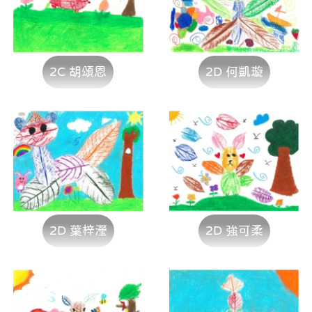
2C 胡頌恩
2D 何凱璇
2D 葉梓瀅
2D 強可柔