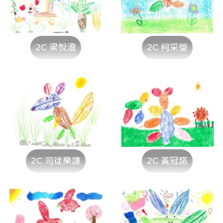
2C 梁悅澄
2C 柯采瑩
2C 司徒樂謙
2C 黃冠諾