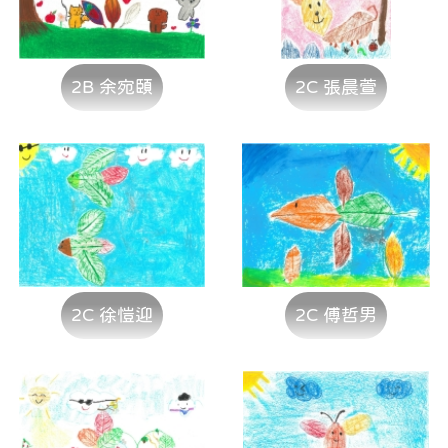
2B 余宛頤
2C 張晨萱
2C 徐愷迎
2C 傅哲男