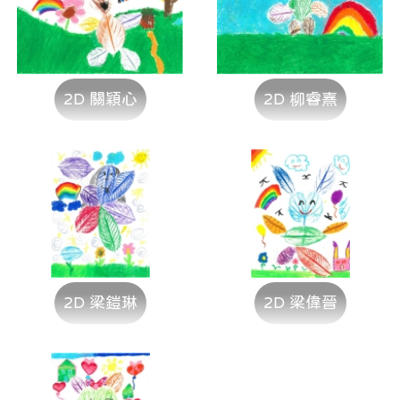
2D 關穎心
2D 柳睿熹
2D 梁鎧琳
2D 梁偉晉