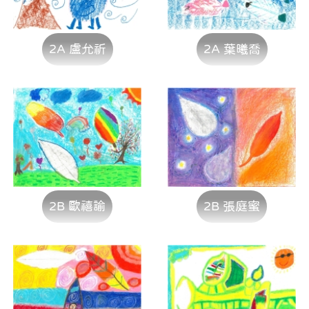
2A 盧允祈
2A 葉曦喬
2B 歐禧諭
2B 張庭蜜