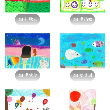
2B 何秋廷
2B 吳靖暄
2B 吳紫芊
2B 葉艾琳