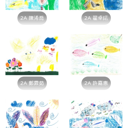
2A 陳浠喬
2A 翟卓鍩
2A 鄭霏茹
2A 許嘉惠