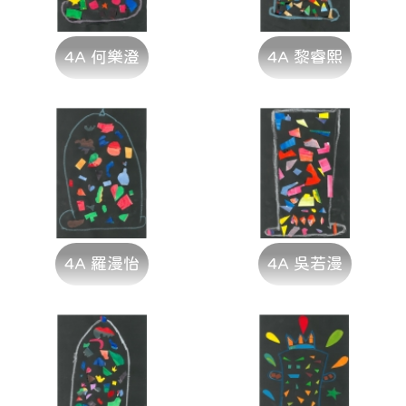
4A 何樂澄
4A 黎睿熙
4A 羅漫怡
4A 吳若漫