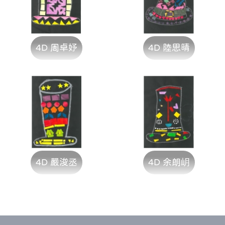
4D 周卓妤
4D 陸思晴
4D 嚴浚丞
4D 余朗岄