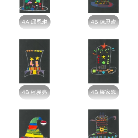
4A 邱恩琳
4B 陳思齊
4B 程展亮
4B 梁家恩