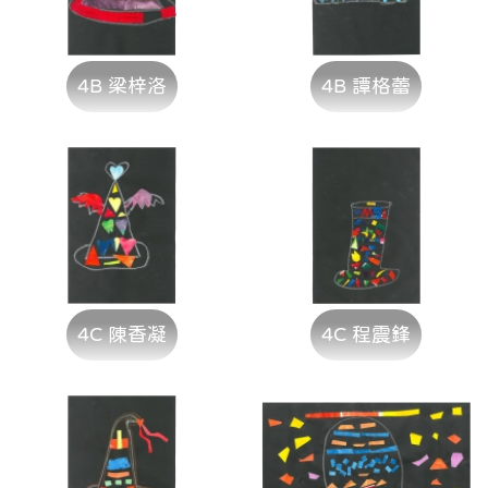
4B 梁梓洛
4B 譚格蕾
4C 陳香凝
4C 程震鋒