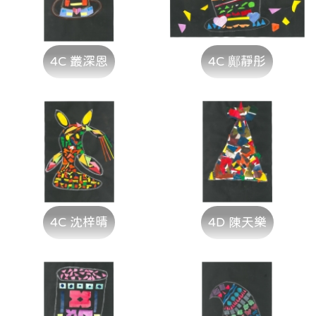
4C 叢深恩
4C 鄺靜彤
4C 沈梓晴
4D 陳天樂