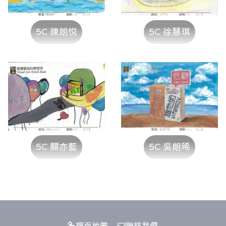
5C 陳朗悦
5C 徐慧琪
5C 關亦藍
5C 吳朗晞
網頁地圖
聯絡我們