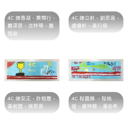
4C 陳香凝、蔡憫行、
4C 陳立軒、劉思言、
叢深恩、沈梓晴、蕭
盧睿軒、黃行信
愷宜
4C 陳安正、許翔豐、
4C 程震鋒 、程皓
黃朗霆、姚思言
俊、盧梓駿、潘奕希