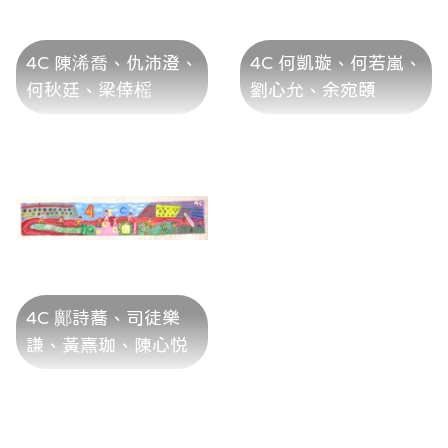
4C 陳浠喬、仇沛澄、
4C 何凱璇、何若嵐、
何秋廷、梁倖榣
劉心允、余宛頤
4C 鄺詩蕎、司徒樂
謙、黃熹珈、陳心悦