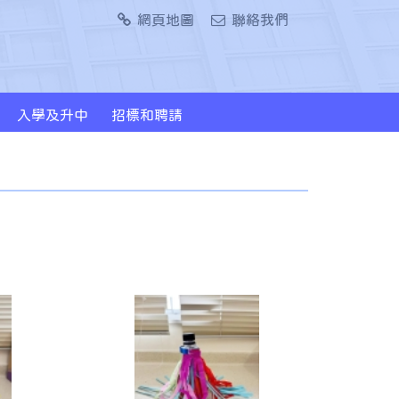
網頁地圖
聯絡我們
入學及升中
招標和聘請
2024/2026年度升中派位概況