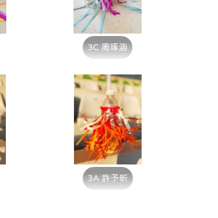
3C 周琢涵
3A 許予昕