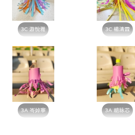
3C 游悅雅
3C 楊清霖
3A 岑婥寧
3A 胡詠芯