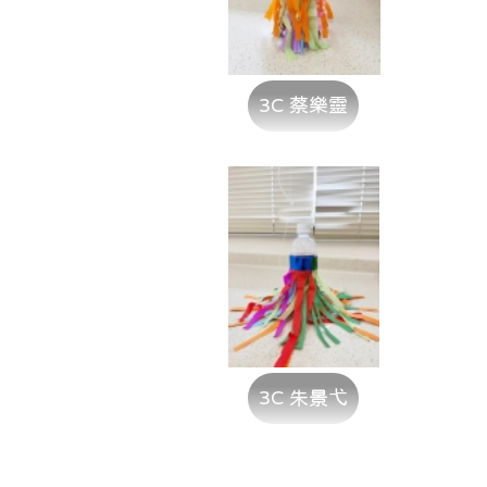
3C 蔡樂靈
3C 朱景弋