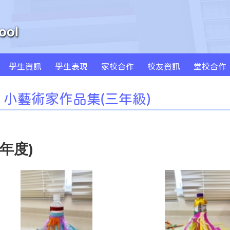
學生資訊
學生表現
家校合作
校友資訊
堂校合作
周年學校發計劃書及報告
學校發展津貼計劃書及報告
特色課程 SPARKLE
創新科技教學(BYOD及AI)
MS Sportstars 未來之星
Global Kids 世界公民
小藝術家作品集(一年級)
小藝術家作品集(二年級)
小藝術家作品集(三年級)
小藝術家作品集(四年級)
小藝術家作品集(五年級)
小藝術家作品集(六年級)
小藝術家作品集(三年級)
5年度)