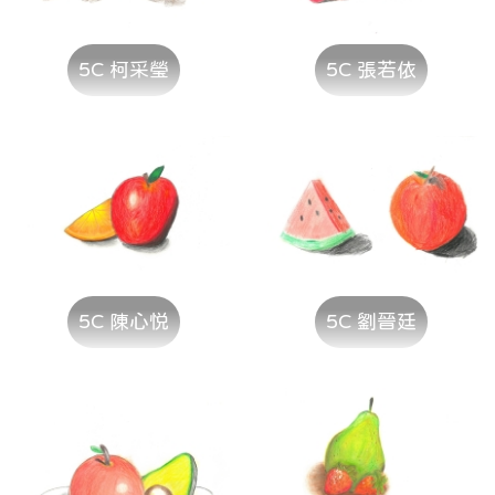
5C 柯采瑩
5C 張若依
5C 陳心悦
5C 劉晉廷