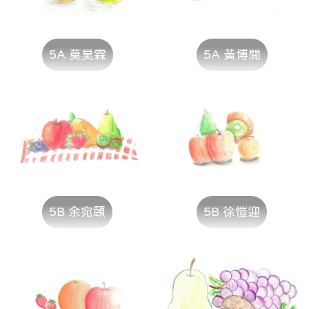
5A 莫昊霖
5A 黃博聞
5B 余宛頤
5B 徐愷迎