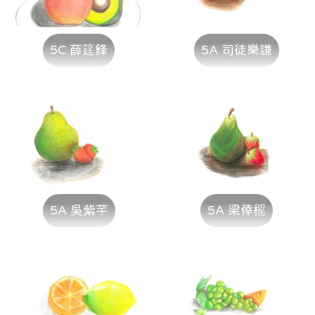
5C 薛筳鋒
5A 司徒樂謙
5A 吳紫芊
5A 梁倖榣