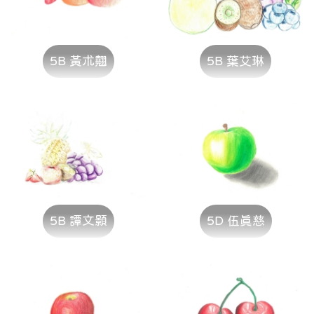
5B 黃朮翹
5B 葉艾琳
5B 譚文顥
5D 伍真慈