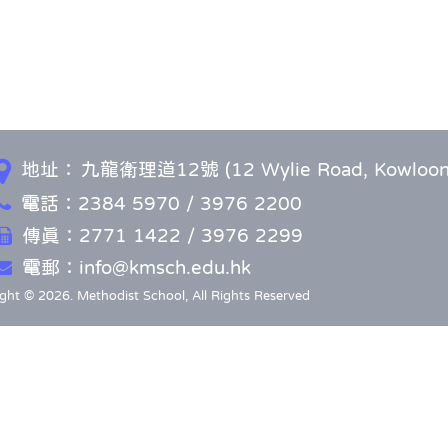
地址：
九龍衛理道12號 (12 Wylie Road, Kowloon
電話：2384 5970 / 3976 2200
傳真：2771 1422 / 3976 2299
電郵：info@kmsch.edu.hk
ght © 2026. Methodist School, All Rights Reserved