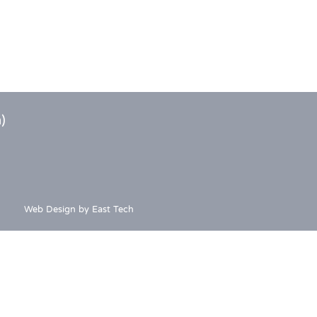
)
Web Design
by
East Tech