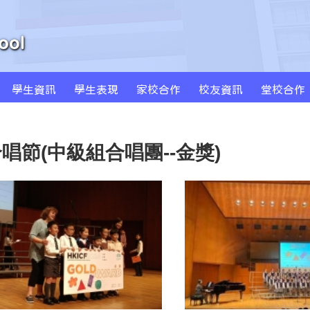
 - 學習成果
學生資訊
學生表現
家校合作
校友資訊
堂校合作
周年學校發計劃書及報告
學校發展津貼計劃書及報告
特色課程 SPARKLE
創新科技教學(BYOD及AI)
MS Sportstars 未來之星
Global Kids 世界公民
小藝術家作品集(一年級)
小藝術家作品集(二年級)
小藝術家作品集(三年級)
小藝術家作品集(四年級)
小藝術家作品集(五年級)
小藝術家作品集(六年級)
七屆合唱節(中級組合唱團--金獎)