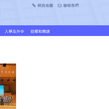
網頁地圖
聯絡我們
入學及升中
招標和聘請
2024/2026年度升中派位概況