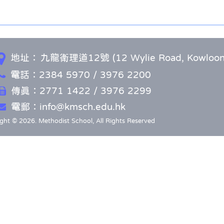
地址：
九龍衛理道12號 (12 Wylie Road, Kowloon
電話：2384 5970 / 3976 2200
傳真：2771 1422 / 3976 2299
電郵：info@kmsch.edu.hk
ght © 2026. Methodist School, All Rights Reserved