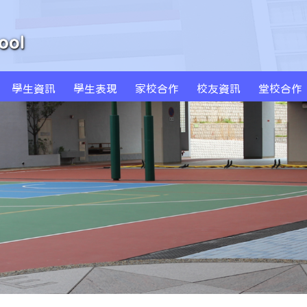
學生資訊
學生表現
家校合作
校友資訊
堂校合作
周年學校發計劃書及報告
學校發展津貼計劃書及報告
特色課程 SPARKLE
創新科技教學(BYOD及AI)
MS Sportstars 未來之星
Global Kids 世界公民
小藝術家作品集(一年級)
小藝術家作品集(二年級)
小藝術家作品集(三年級)
小藝術家作品集(四年級)
小藝術家作品集(五年級)
小藝術家作品集(六年級)