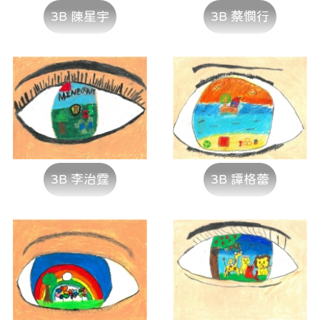
3B 陳星宇
3B 蔡憫行
3B 李治霆
3B 譚格蕾