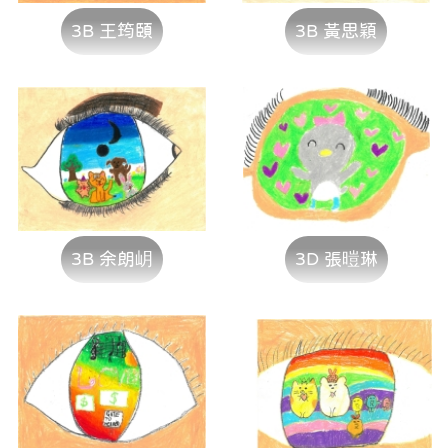
3B 王筠頤
3B 黃思穎
3B 余朗岄
3D 張暟琳