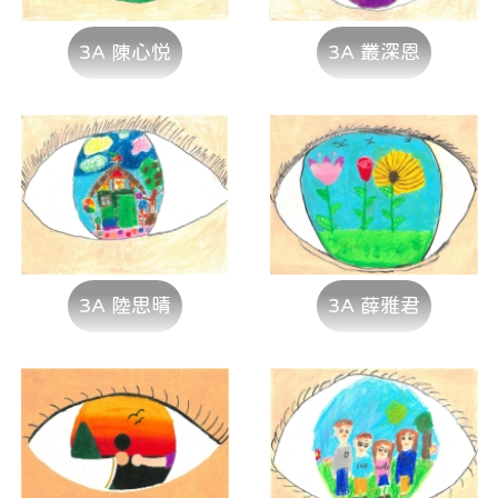
3A 陳心悦
3A 叢深恩
3A 陸思晴
3A 薛雅君