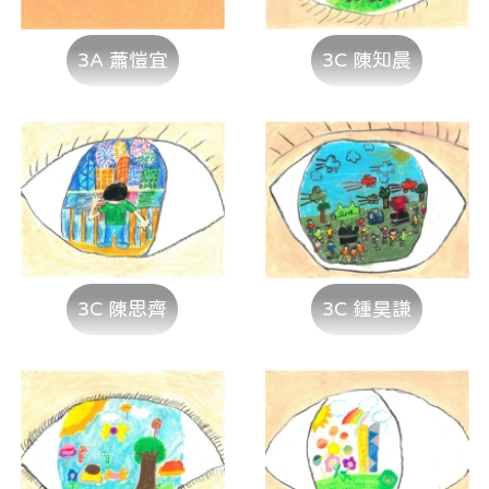
3A 蕭愷宜
3C 陳知晨
3C 陳思齊
3C 鍾昊謙