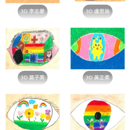
3D 李志豪
3D 盧思瑜
3D 莫子葵
3D 黃芷柔