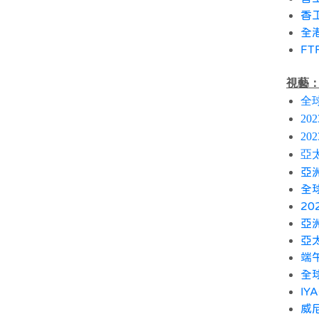
香工
全
F
視藝
全
2
2
亞
亞
全
20
亞
亞
端
全
IY
威