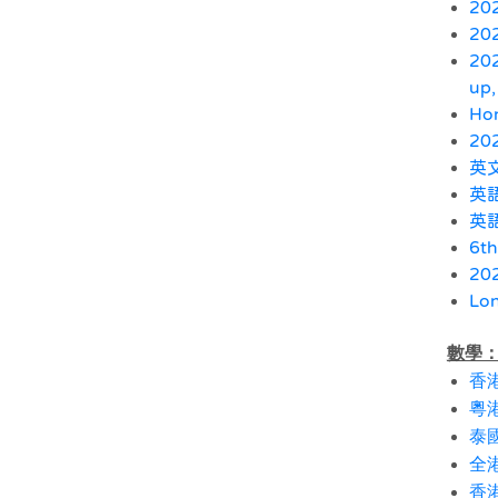
202
202
202
up,
Hon
202
英
英
英
6th
20
Lon
數學
香
粵
泰國
全
香