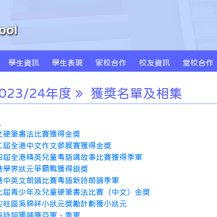
學生資訊
學生表現
家校合作
校友資訊
堂校合作
周年學校發計劃書及報告
學校發展津貼計劃書及報告
特色課程 SPARKLE
創新科技教學(BYOD及AI)
MS Sportstars 未來之星
Global Kids 世界公民
小藝術家作品集(一年級)
小藝術家作品集(二年級)
小藝術家作品集(三年級)
小藝術家作品集(四年級)
小藝術家作品集(五年級)
小藝術家作品集(六年級)
023/24年度
獲獎名單及相集
：
文硬筆書法比賽獲得金獎
二屆全港中文作文參展賽獲得金獎
四屆全港精英兒童粵語講故事比賽獲得季軍
港學界狀元爭霸戰獲得銀獎
港中英文朗誦比賽粵語新詩朗誦季軍
七屆青少年及兒童硬筆書法比賽（中文）金獎
尖旺區吳錦祥小狀元獎勵計劃獲小狀元
語詩詞獨誦獲亞軍、季軍