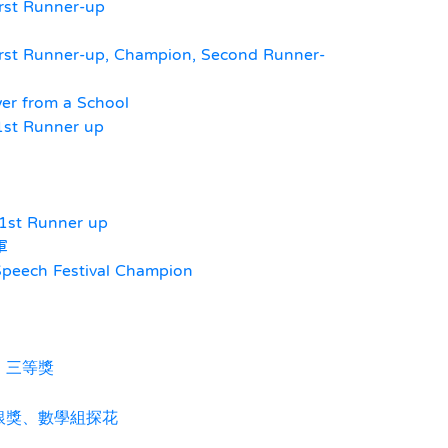
rst Runner-up
rst Runner-up, Champion, Second Runner-
er from a School
1st Runner up
 1st Runner up
軍
peech Festival Champion
、三等獎
銀獎、數學組探花