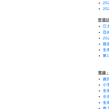
2
2
普通
亞
亞
2
普
全
第
電腦
資
小
全
全港
全
香工