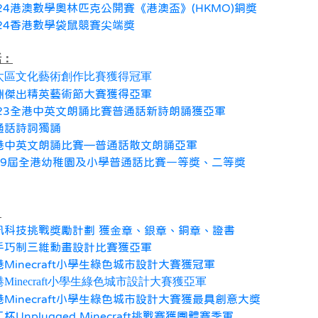
024港澳數學奧林匹克公開賽《港澳盃》(HKMO)銅獎
024香港數學袋鼠競賽尖端獎
話：
太區文化藝術創作比賽獲得冠軍
洲傑出精英藝術節大賽獲得亞軍
023全港中英文朗誦比賽普通話新詩朗誦獲亞軍
通話詩詞獨誦
港中英文朗誦比賽—普通話散文朗誦亞軍
19屆全港幼稚園及小學普通話比賽一等獎、二等獎
：
訊科技挑戰獎勵計劃 獲金章、銀章、銅章、證書
手巧制三維動畫設計比賽獲亞軍
港Minecraft小學生綠色城市設計大賽獲冠軍
Minecraft小學生綠色城市設計大賽獲亞軍
港Minecraft小學生綠色城市設計大賽獲最具創意大獎
杯Unplugged Minecraft挑戰賽獲團體賽季軍