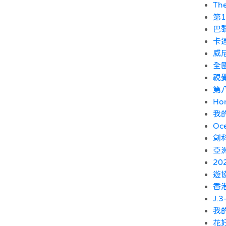
Th
第1
巴
卡
威
全國
視
第
Ho
我
Oce
創
亞
2
遊
香
J
我
花