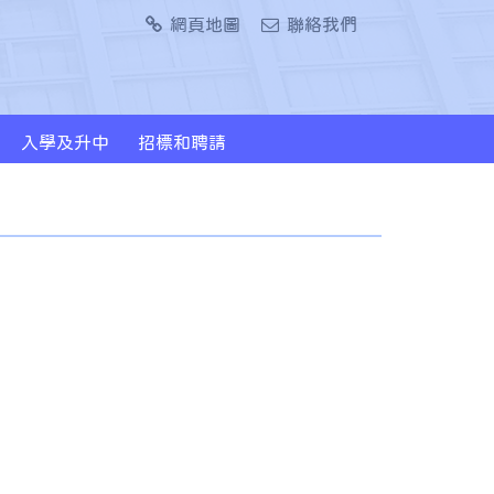
網頁地圖
聯絡我們
入學及升中
招標和聘請
2024/2026年度升中派位概況