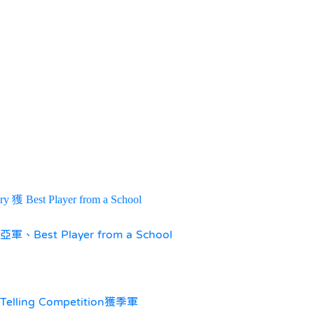
ry 獲 Best Player from a School
亞軍、Best Player from a School
-Telling Competition獲季軍