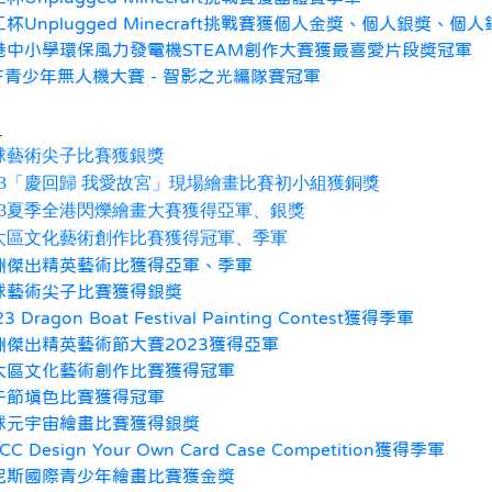
杯Unplugged Minecraft挑戰賽獲個人金獎、個人銀獎、個
港中小學環保風力發電機STEAM創作大賽獲最喜愛片段獎冠軍
TF青少年無人機大賽 - 智影之光編隊賽冠軍
：
球藝術尖子比賽獲銀獎
023「慶回歸 我愛故宮」現場繪畫比賽初小組獲銅獎
023夏季全港閃爍繪畫大賽獲得亞軍、銀獎
太區文化藝術創作比賽獲得冠軍、季軍
洲傑出精英藝術比獲得亞軍、季軍
球藝術尖子比賽獲得銀獎
23 Dragon Boat Festival Painting Contest獲得季軍
洲傑出精英藝術節大賽2023獲得亞軍
太區文化藝術創作比賽獲得冠軍
午節填色比賽獲得冠軍
球元宇宙繪畫比賽獲得銀獎
ACC Design Your Own Card Case Competition獲得季軍
尼斯國際青少年繪畫比賽獲金獎