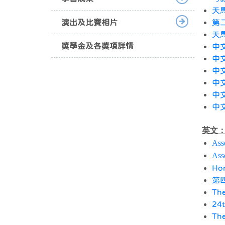
天
演出及比賽相片
第
天
獎學金及各獎項詳情
中
中
中
中
中
中
英文
Ass
Ass
Ho
第
The
24t
The