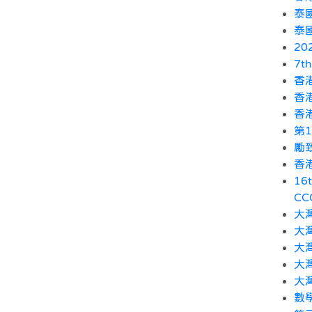
泰國
泰國
2
7t
香
香
香
第
勵
香
16
CC
大灣
大灣
大灣
大灣
大
數