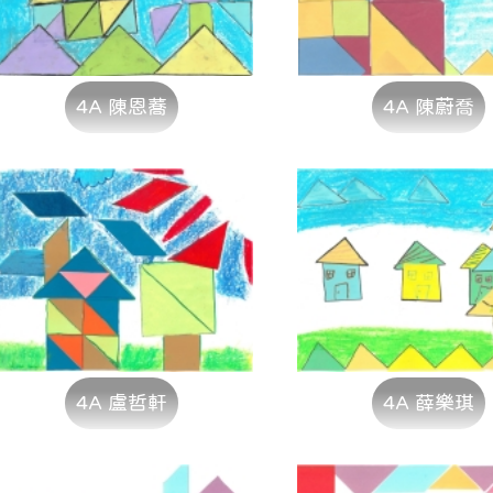
4A 陳恩蕎
4A 陳蔚喬
4A 盧哲軒
4A 薛樂琪