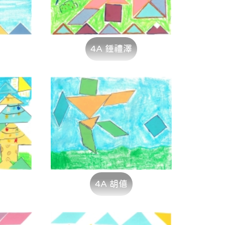
4A 鍾禮澤
4A 胡僖