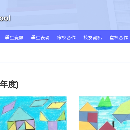
學生資訊
學生表現
家校合作
校友資訊
堂校合作
周年學校發計劃書及報告
學校發展津貼計劃書及報告
特色課程 SPARKLE
創新科技教學(BYOD及AI)
MS Sportstars 未來之星
Global Kids 世界公民
小藝術家作品集(一年級)
小藝術家作品集(二年級)
小藝術家作品集(三年級)
小藝術家作品集(四年級)
小藝術家作品集(五年級)
小藝術家作品集(六年級)
3年度)