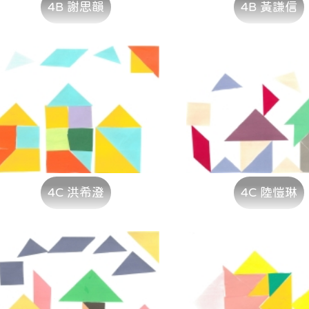
4B 謝思韻
4B 黃謙信
4C 洪希澄
4C 陸愷琳