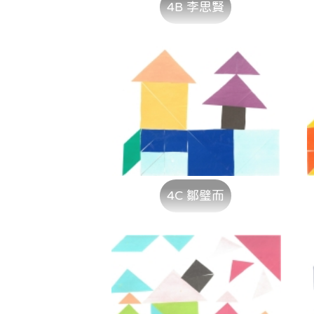
4B 李思賢
4C 鄒璧而