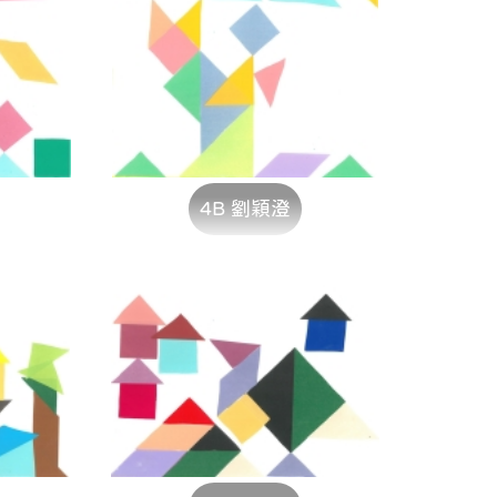
4B 劉穎澄