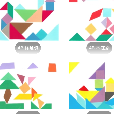
4B 徐慧琪
4B 林在恩