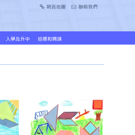
網頁地圖
聯絡我們
入學及升中
招標和聘請
2024/2026年度升中派位概況