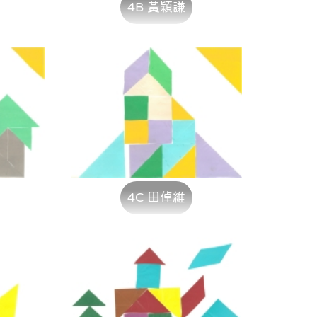
4B 黃穎謙
4C 田倬維