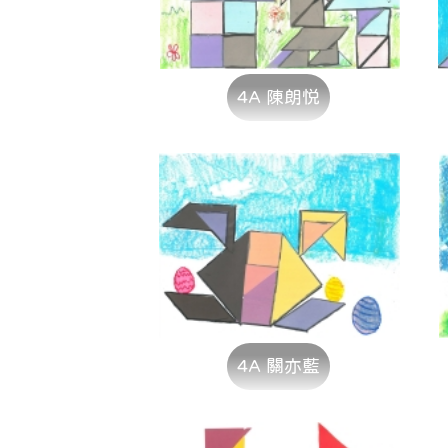
4A 陳朗悦
4A 關亦藍