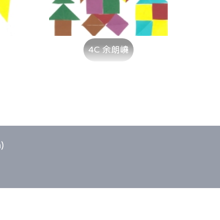
4C 余朗嶢
)
Web Design
by
East Tech