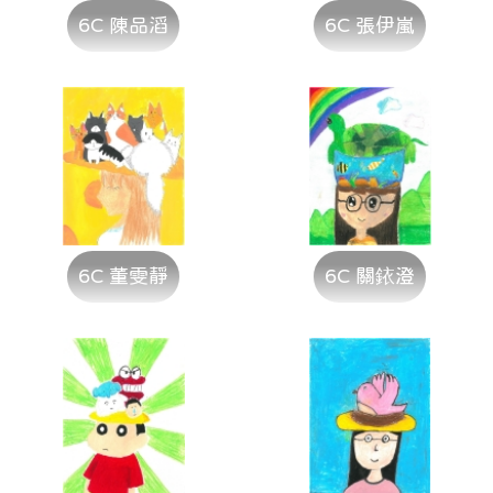
6C 陳品滔
6C 張伊嵐
6C 董雯靜
6C 關銥澄