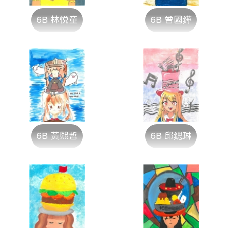
6B 林悦童
6B 曾國鏵
6B 黃熙哲
6B 邱鍶琳