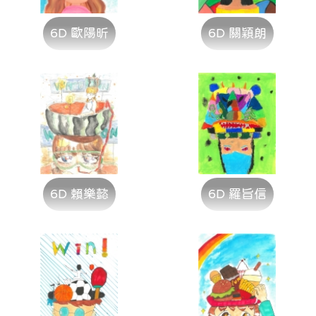
6D 歐陽昕
6D 關穎朗
6D 賴樂懿
6D 羅旨信