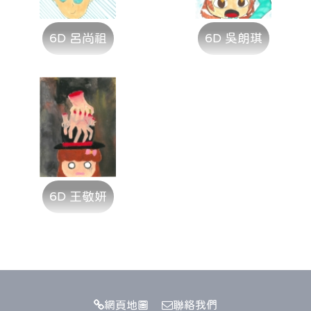
6D 呂尚祖
6D 吳朗琪
6D 王敬妍
網頁地圖
聯絡我們