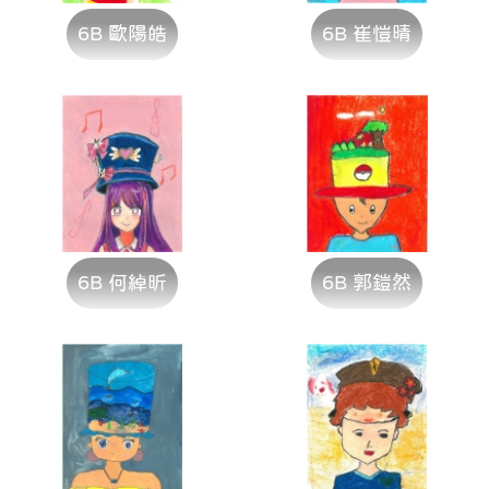
6B 歐陽皓
6B 崔愷晴
6B 何綽昕
6B 郭鎧然