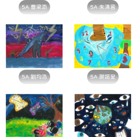
5A 曹梁添
5A 朱清言
5A 劉均浩
5A 謝諾呈