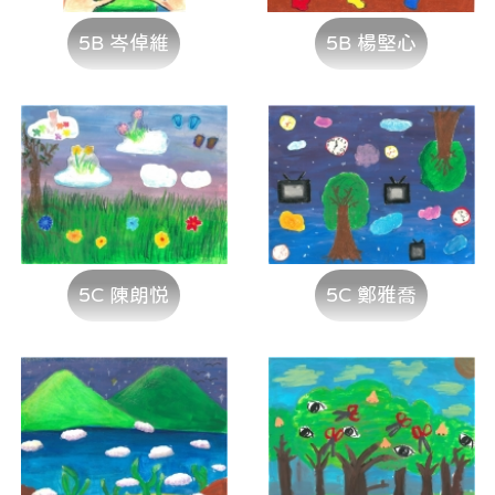
5B 岑倬維
5B 楊堅心
5C 陳朗悦
5C 鄭雅喬