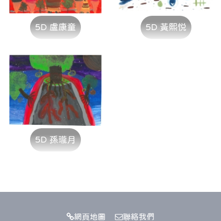
5D 盧康童
5D 黃熙悦
5D 孫瓏月
網頁地圖
聯絡我們