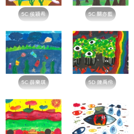
5C 侯穎希
5C 關亦藍
5C 薛樂琪
5D 陳禹伶