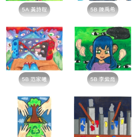
5A 黃詩程
5B 陳禹希
5B 范家曦
5B 李紫喬