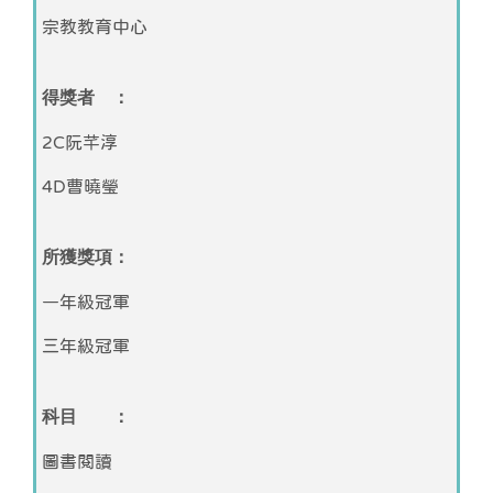
宗教教育中心
得獎者 ：
2C阮芊淳
4D曹曉瑩
所獲獎項：
一年級冠軍
三年級冠軍
科目 ：
圖書閱讀