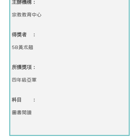
主辦機構：
宗教教育中心
得獎者 ：
5B黃朮翹
所獲獎項：
四年級亞軍
科目 ：
圖書閱讀