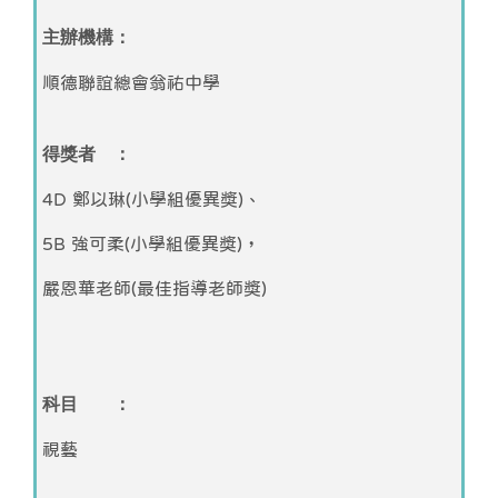
主辦機構：
順德聯誼總會翁祐中學
得獎者 ：
4D 鄭以琳(小學組優異獎)、
5B 強可柔(小學組優異獎)，
嚴恩華老師(最佳指導老師獎)
科目 ：
視藝