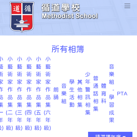
所有相簿
小
小
小
小
小
小
藝
藝
藝
藝
藝
藝
音
術
術
術
術
術
術
少
樂
普
家
家
家
家
家
家
學
其
年
組
音
通
體
作
作
作
作
作
作
朗
生
他
警
-
樂
話
育
PTA
品
品
品
品
品
品
誦
活
相
訊
學
組
相
科
集
集
集
集
集
集
動
集
相
習
集
一
(二
(三
(四
(五
(六
集
成
年
年
年
年
年
年
果
)
級)
級)
級)
級)
級)